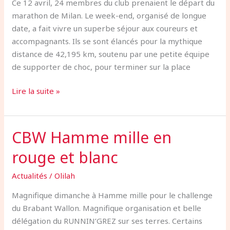
Ce 12 avril, 24 membres du club prenaient le départ du
marathon de Milan. Le week-end, organisé de longue
date, a fait vivre un superbe séjour aux coureurs et
accompagnants. Ils se sont élancés pour la mythique
distance de 42,195 km, soutenu par une petite équipe
de supporter de choc, pour terminer sur la place
Lire la suite »
CBW Hamme mille en
CBW
Hamme
rouge et blanc
mille
en
Actualités
/
Olilah
rouge
Magnifique dimanche à Hamme mille pour le challenge
et
du Brabant Wallon. Magnifique organisation et belle
blanc
délégation du RUNNIN’GREZ sur ses terres. Certains