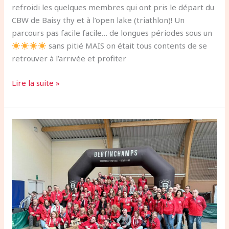
refroidi les quelques membres qui ont pris le départ du
CBW de Baisy thy et à l’open lake (triathlon)! Un
parcours pas facile facile… de longues périodes sous un
sans pitié MAIS on était tous contents de se
retrouver à l’arrivée et profiter
Lire la suite »
Trail
des
8
Clochers
2026
:
une
édition
inoubliable