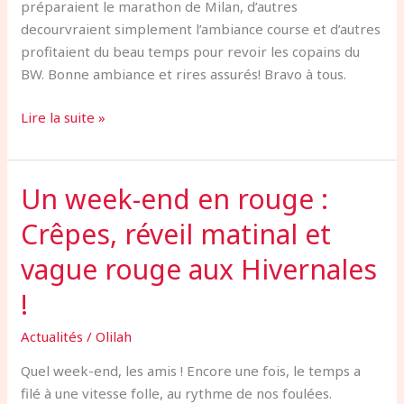
préparaient le marathon de Milan, d’autres
decourvraient simplement l’ambiance course et d’autres
profitaient du beau temps pour revoir les copains du
BW. Bonne ambiance et rires assurés! Bravo à tous.
Lire la suite »
Un week-end en rouge :
Un
week-
Crêpes, réveil matinal et
end
en
vague rouge aux Hivernales
rouge
!
:
Crêpes,
Actualités
/
Olilah
réveil
Quel week-end, les amis ! Encore une fois, le temps a
matinal
filé à une vitesse folle, au rythme de nos foulées.
et