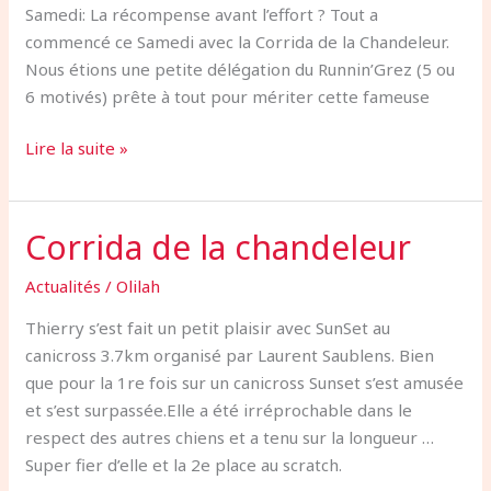
Samedi: La récompense avant l’effort ? Tout a
vague
commencé ce Samedi avec la Corrida de la Chandeleur.
rouge
Nous étions une petite délégation du Runnin’Grez (5 ou
aux
6 motivés) prête à tout pour mériter cette fameuse
Hivernales
!
Lire la suite »
Corrida de la chandeleur
Corrida
de
Actualités
/
Olilah
la
chandeleur
Thierry s’est fait un petit plaisir avec SunSet au
canicross 3.7km organisé par Laurent Saublens. Bien
que pour la 1re fois sur un canicross Sunset s’est amusée
et s’est surpassée.Elle a été irréprochable dans le
respect des autres chiens et a tenu sur la longueur …
Super fier d’elle et la 2e place au scratch.