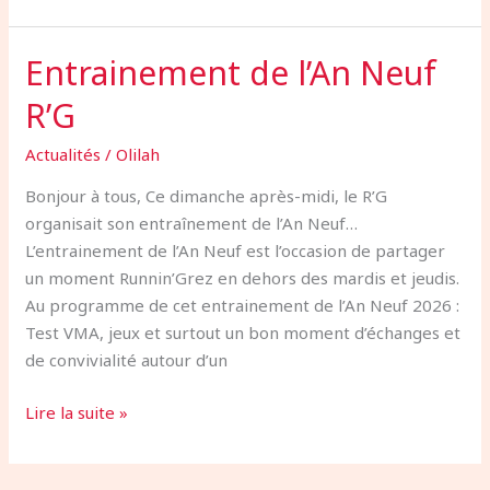
Entrainement de l’An Neuf
Entrainement
de
R’G
l’An
Neuf
Actualités
/
Olilah
R’G
Bonjour à tous, Ce dimanche après-midi, le R’G
organisait son entraînement de l’An Neuf…
L’entrainement de l’An Neuf est l’occasion de partager
un moment Runnin’Grez en dehors des mardis et jeudis.
Au programme de cet entrainement de l’An Neuf 2026 :
Test VMA, jeux et surtout un bon moment d’échanges et
de convivialité autour d’un
Lire la suite »