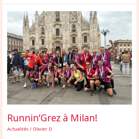
Runnin’Grez
à
Milan!
Runnin’Grez à Milan!
Actualités
/
Olivier D