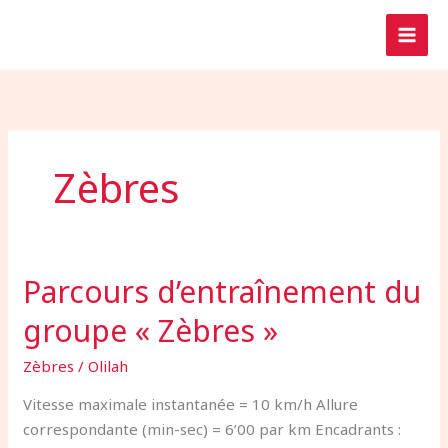
Aller
au
contenu
Zèbres
Parcours d’entraînement du
Parcours
d’entraînement
groupe « Zèbres »
du
groupe
Zèbres
/
Olilah
« Zèbres »
Vitesse maximale instantanée = 10 km/h Allure
correspondante (min-sec) = 6’00 par km Encadrants :