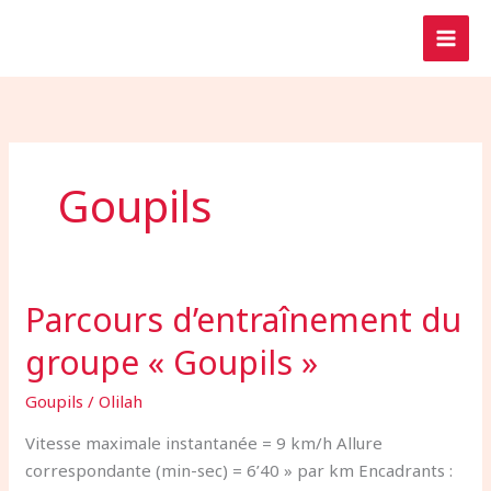
Aller
au
contenu
Goupils
Parcours d’entraînement du
Parcours
d’entraînement
groupe « Goupils »
du
groupe
Goupils
/
Olilah
« Goupils »
Vitesse maximale instantanée = 9 km/h Allure
correspondante (min-sec) = 6’40 » par km Encadrants :