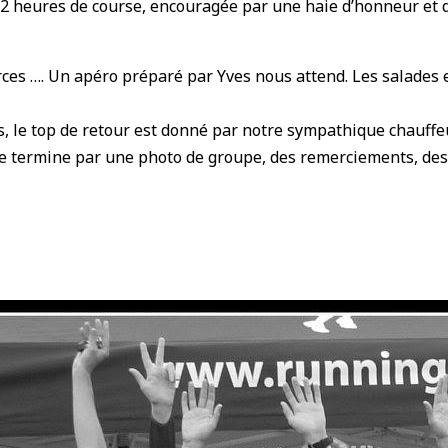
e 2 heures de course, encouragée par une haie d’honneur et d
ces …. Un apéro préparé par Yves nous attend. Les salades e
s, le top de retour est donné par notre sympathique chauffeu
 se termine par une photo de groupe, des remerciements, des a