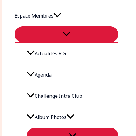
Espace Membres
Actualités R’G
Agenda
Challenge Intra Club
Album Photos