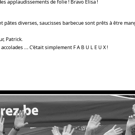
es applaudissements de folie ! Bravo Élisa !
t pâtes diverses, saucisses barbecue sont prêts à être man
r, Patrick.
ccolades …. C’était simplement F A B U L E U X !