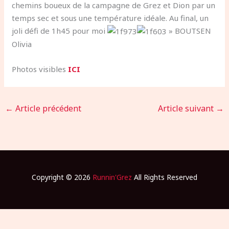
chemins boueux de la campagne de Grez et Dion par un
temps sec et sous une température idéale. Au final, un
joli défi de 1h45 pour moi
» BOUTSEN
Olivia
Photos visibles
ICI
←
Article précédent
Article suivant
→
Copyright © 2026
Runnin'Grez
All Rights Reserved