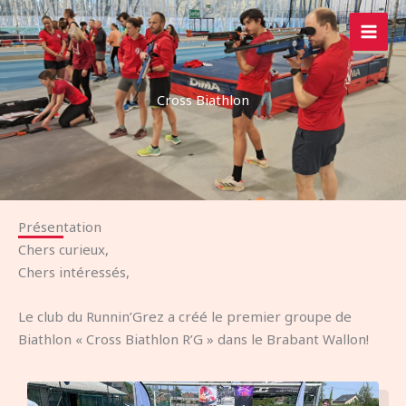
Aller
au
contenu
Cross Biathlon
Présentation
Chers curieux,
Chers intéressés,
Le club du Runnin’Grez a créé le premier groupe de
Biathlon « Cross Biathlon R’G » dans le Brabant Wallon!