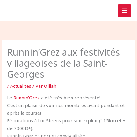
Aller
au
contenu
Runnin’Grez aux festivités
villageoises de la Saint-
Georges
/
Actualités
/ Par
Olilah
Le
Runnin’Grez
a été très bien représenté!
C’est un plaisir de voir nos membres avant pendant et
après la course!
Félicitations à Luc Steens pour son exploit (115km et +
de 7000D+).
Runnin’Grez « Sport et convivialité ».