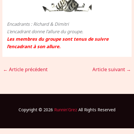
Encadrants : Richard & Dimitri
L’encadrant donne l’allure du groupe.
Les membres du groupe sont tenus de suivre
l’encadrant à son allure.
←
Article précédent
Article suivant
→
Copyright © 2026
Runnin'Grez
All Rights Reserved