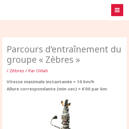
Aller
au
contenu
Parcours d’entraînement du
groupe « Zèbres »
/
Zèbres
/ Par
Olilah
Vitesse maximale instantanée = 10 km/h
Allure correspondante (min-sec) = 6’00 par km