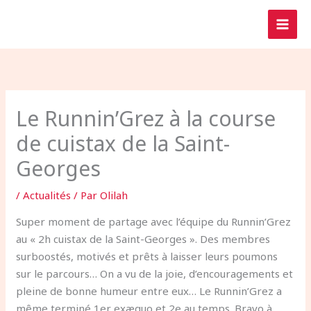
Aller
au
contenu
Le Runnin’Grez à la course
de cuistax de la Saint-
Georges
/
Actualités
/ Par
Olilah
Super moment de partage avec l’équipe du Runnin’Grez
au « 2h cuistax de la Saint-Georges ». Des membres
surboostés, motivés et prêts à laisser leurs poumons
sur le parcours… On a vu de la joie, d’encouragements et
pleine de bonne humeur entre eux… Le Runnin’Grez a
même terminé 1er exæquo et 2e au temps. Bravo à