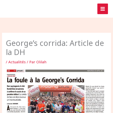
Aller
au
contenu
George’s corrida: Article de
la DH
/
Actualités
/ Par
Olilah