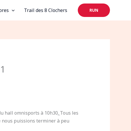
bres
Trail des 8 Clochers
RUN
01
 du hall omnisports à 10h30
.
Tous les
ue nous puissions terminer à peu