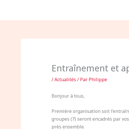
Aller
au
contenu
Entraînement et a
/
Actualités
/ Par
Philippe
Bonjour à tous,
Première organisation soit l’entraî
groupes (7) seront encadrés par vos
près ensemble.